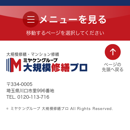
止できます。
ブラウザーの場合
当該第三者のウェブサイトに設けられたオプトアウ
メニューを見る
トページにアクセス
アプリの場合
移動するページを選択してください
利用端末の広告識別子設定画面にアクセス
※詳しい設定方法は、各端末のOSを提供している
Apple社、Google社などの案内を確認してください
このウェブサイトをご利用になり、個人情報を供与
大規模修繕・マンション修繕
することで、あなたはこのプライバシーポリシーに
ページの
説明されている個人情報の取り扱い等について受諾
先頭へ戻る
し、承認したものとみなされます。
〒334-0005
個人情報の収集の目的
埼玉県川口市里996番地
お客様から集めた個人情報は、以下の目的で利用し
TEL. 0120-113-716
ます。
当社がお客様に提供するサービスにおいて利用する
© ミヤケングループ 大規模修繕プロ All Rights Reserved.
ため
お客様に合ったサービスや新しい商品などの情報を
的確にお知らせするため
必要に応じてお客様に連絡を行なうため