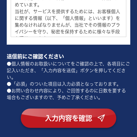
めています。
当社が、サービスを提供するためには、お客様個人
に関する情報（以下、「個人情報」といいます）を
集めなければなりませんが、当社でその情報のプラ
イバシーを守り、秘密を保持するために様々な手段
を講じています。
当社ではお客様のプライバシーを尊重しています。
当社は個人情報を売買したり、交換したり、その他
送信前にご確認ください
の方法で不正使用することには一切関与しておりま
●個人情報のお取扱いについてをご確認の上で、各項目にご
せん。
記入いただき、「入力内容を送信」ボタンを押してくださ
Googleやヤフー株式会社をはじめとする第三者から
い。
配信される広告を利用する場合があり、これに関連
●「必須」のついた項目は入力必須となっております。
して、当該第三者が当社サイトを訪問したユーザー
●お問い合わせ内容により、ご回答するのに日数を要する
のクッキー情報・広告識別子などを取得、利用して
場合もございますので、予めご了承ください。
いる場合があります。
当該第三者によって取得されたクッキー情報・広告
識別子等は、当該第三者のプライバシーポリシーに
従って取り扱われます。
ユーザーは、以下の方法にて、当該第三者によるク
ッキー情報・広告識別子等の広告配信への利用を停