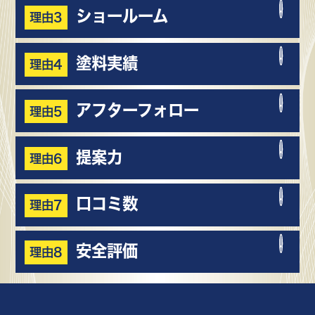
ショールーム
理由3
塗料実績
理由4
アフターフォロー
理由5
提案力
理由6
口コミ数
理由7
安全評価
理由8