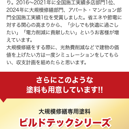
り。2016～2021年に全国施工実績多店部門1位、
2024年に大規模修繕部門、アパート・マンション部
門全国施工実績1位を受賞しました。省エネや節電に
対する関心の高まりから、「少しでも快適に過ごし
たい」「電力削減に貢献したい」というお客様が増
えています。
大規模修繕をする際に、光熱費削減などで建物の価
値を上げたい方は一度シミュレーションをしてもら
い、収支計画を組めたらと思います。
さらにこのような
塗料も用意しています!!
大規模修繕専用塗料
ビルドテックシリーズ
ビルドテックシリーズ