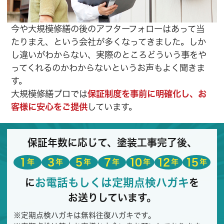
今や大規模修繕の後のアフターフォローはあって当
たりまえ、という会社が多くなってきました。しか
し違いがわからない、実際のところどういう事をや
ってくれるのかわからないというお声もよく聞きま
す。
大規模修繕プロでは
保証制度を事前に明確化し、お
客様に安心をご提供
しています。
保証年数に応じて、塗装工事完了後、
1
3
5
7
10
12
15
年
年
年
年
年
年
年
お電話もしくは定期点検ハガキ
に
を
お送りしています。
※定期点検ハガキは無料往復ハガキです。