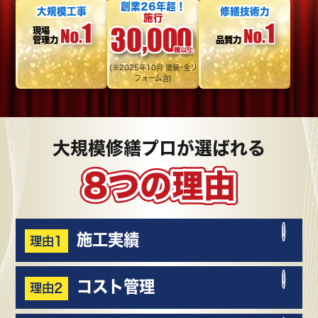
創業26年超！
大規模工事
修繕技術力
施行
現場
管理力
品質力
(※2025年10月 塗装･全リ
フォーム含)
大規模修繕プロが選ばれる
施工実績
理由1
コスト管理
理由2