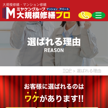
大規模修繕・マンション修繕
選ばれる理由
REASON
TOP
> 選ばれる理由
お客様に選ばれるのは
ワ
ケ
があります!!