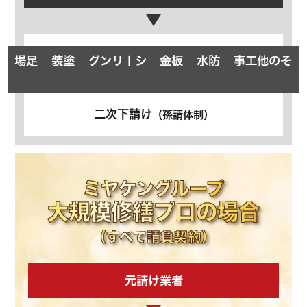
足場
塗装
シーリング
板金
防水
その他工事
二次下請け
（孫請体制）
ミヤケングループ
大規模修繕プロの場合
（すべて請負契約）
元請け業者