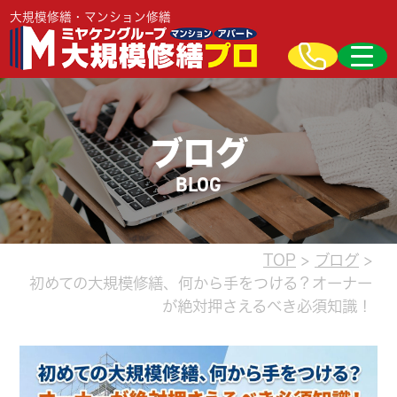
大規模修繕・マンション修繕
ブログ
BLOG
TOP
>
ブログ
>
初めての大規模修繕、何から手をつける？オーナー
が絶対押さえるべき必須知識！