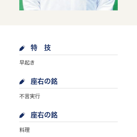
特 技
早起き
座右の銘
不言実行
座右の銘
料理