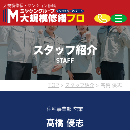
大規模修繕・マンション修繕
スタッフ紹介
STAFF
TOP
>
スタッフ紹介
>
髙橋 優志
住宅事業部 営業
髙橋 優志