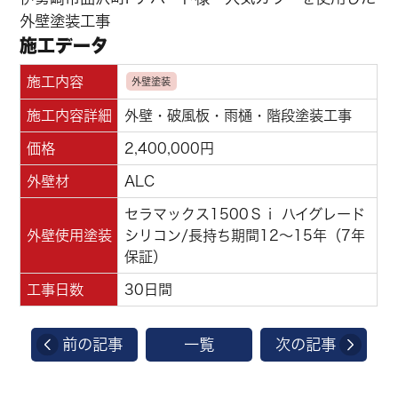
外壁塗装工事
施工データ
施工内容
外壁塗装
施工内容詳細
外壁・破風板・雨樋・階段塗装工事
価格
2,400,000円
外壁材
ALC
セラマックス1500Ｓｉ ハイグレード
外壁使用塗装
シリコン/長持ち期間12～15年（7年
保証）
工事日数
30日間
前の記事
一覧
次の記事