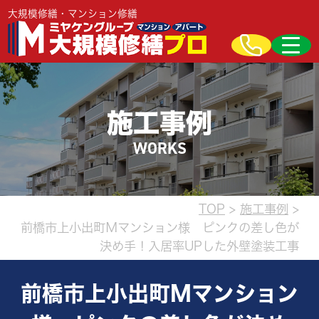
大規模修繕・マンション修繕
施工事例
WORKS
TOP
>
施工事例
>
前橋市上小出町Ｍマンション様 ピンクの差し色が
決め手！入居率UPした外壁塗装工事
前橋市上小出町Ｍマンション