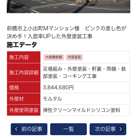
前橋市上小出町Ｍマンション様 ピンクの差し色が
決め手！入居率UPした外壁塗装工事
施工データ
施工内容
大規模修繕
外壁塗装
足場組み・外壁塗装・軒裏・雨樋・鉄
施工内容詳細
部塗装・コーキング工事
価格
3,844,680円
外壁材
モルタル
外壁使用塗装
弾性クリーンマイルドシリコン塗料
前の記事
一覧
次の記事