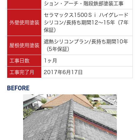
ション・アーチ・階段鉄部塗装工事
セラマックス1500Ｓｉ ハイグレード
外壁使用塗装
シリコン/長持ち期間12～15年（7年
保証）
遮熱シリコンプラン/長持ち期間10年
屋根使用塗装
（5年保証）
工事日数
1ヶ月
工事完了月
2017年6月17日
BEFORE