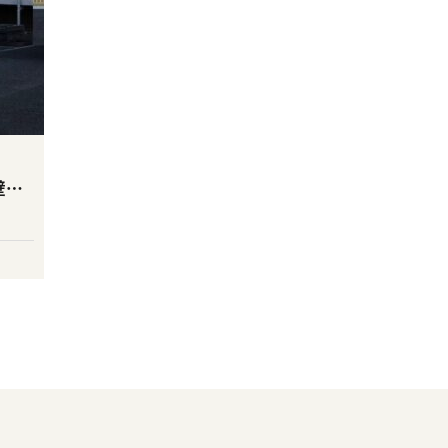
高崎市江木町Ｒマンション様 外壁塗装工事で白い外壁が、明るく元気なイエローに大変身！