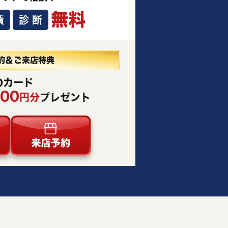
無料
積
診断
約＆ご来店特典
Oカード
000
円分
プレゼント