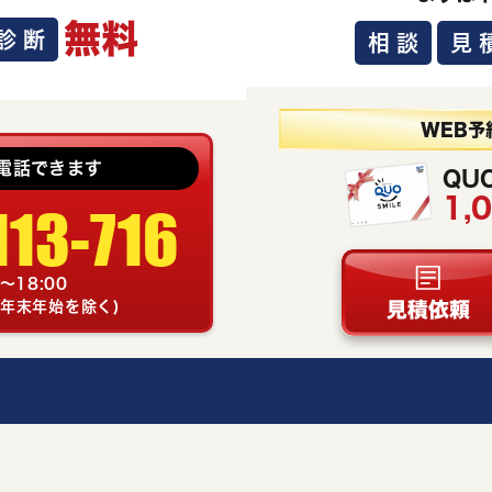
無料
診断
相談
見
WEB予
電話できます
QU
1,
113-716
～18:00
年末年始を除く)