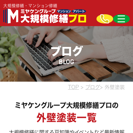
大規模修繕・マンション修繕
ブログ
BLOG
TOP
>
ブログ
> 外壁塗装
ミヤケングループ大規模修繕プロの
外壁塗装一覧
大規模修繕に関する豆知識やイベントなど最新情報